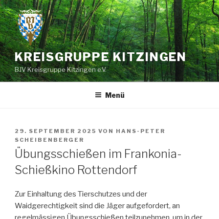
Zum
Inhalt
springen
KREISGRUPPE KITZINGEN
BJV Kreisgruppe Kitzingen e.V.
Menü
VERÖFFENTLICHT
29. SEPTEMBER 2025
VON
HANS-PETER
AM
SCHEIBENBERGER
Übungsschießen im Frankonia-
Schießkino Rottendorf
Zur Einhaltung des Tierschutzes und der
Waidgerechtigkeit sind die Jäger aufgefordert, an
regelmässigen Übungsschießen teilzunehmen, um in der