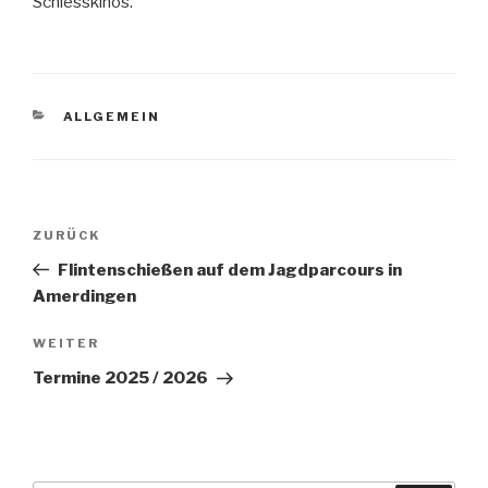
Schiesskinos.
KATEGORIEN
ALLGEMEIN
Beitragsnavigation
Vorheriger
ZURÜCK
Beitrag
Flintenschießen auf dem Jagdparcours in
Amerdingen
Nächster
WEITER
Beitrag
Termine 2025 / 2026