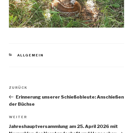
KATEGORIEN
ALLGEMEIN
Beitragsnavigation
Vorheriger
ZURÜCK
Beitrag
Erinnerung unserer Schießobleute: Anschießen
der Büchse
Nächster
WEITER
Beitrag
Jahreshauptversammlung am 25. April 2026 mit