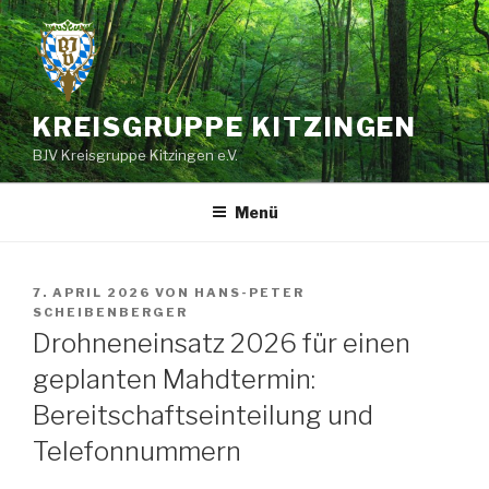
Zum
Inhalt
springen
KREISGRUPPE KITZINGEN
BJV Kreisgruppe Kitzingen e.V.
Menü
VERÖFFENTLICHT
7. APRIL 2026
VON
HANS-PETER
AM
SCHEIBENBERGER
Drohneneinsatz 2026 für einen
geplanten Mahdtermin:
Bereitschaftseinteilung und
Telefonnummern