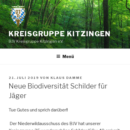
Zum
Inhalt
springen
KREISGRUPPE KITZINGEN
BJV Kreisgruppe Kitzingen e.V.
Menü
VERÖFFENTLICHT
21. JULI 2019
VON
KLAUS DAMME
AM
Neue Biodiversität Schilder für
Jäger
Tue Gutes und sprich darüber!!
Der Niederwildausschuss des BJV hat unserer