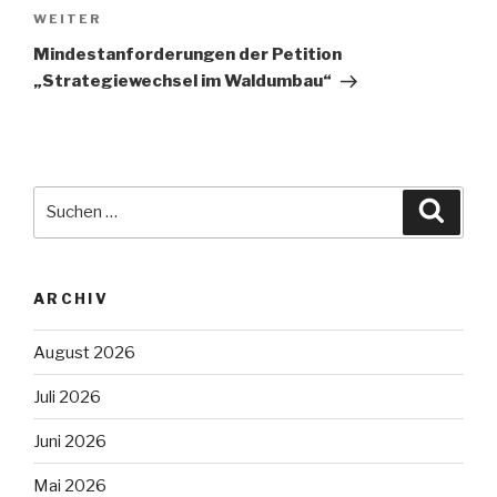
Nächster
WEITER
Beitrag
Mindestanforderungen der Petition
„Strategiewechsel im Waldumbau“
Suche
Suche
nach:
ARCHIV
August 2026
Juli 2026
Juni 2026
Mai 2026