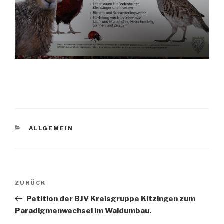
KATEGORIEN
ALLGEMEIN
Beitragsnavigation
Vorheriger
ZURÜCK
Beitrag
Petition der BJV Kreisgruppe Kitzingen zum
Paradigmenwechsel im Waldumbau.